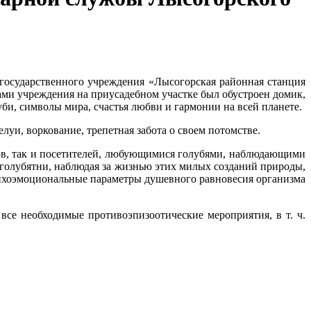
государственного учреждения «Лысогорская районная станция
ами учреждения на приусадебном участке был обустроен домик,
би, символы мира, счастья любви и гармонии на всей планете.
уи, воркование, трепетная забота о своем потомстве.
ков, так и посетителей, любующимися голубями, наблюдающими
е голубятни, наблюдая за жизнью этих милых созданий природы,
сихоэмоциональные параметры душевного равновесия организма
се необходимые противоэпизоотические мероприятия, в т. ч.