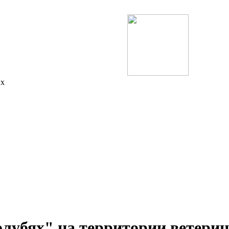
ых
олубях" на территории ветери