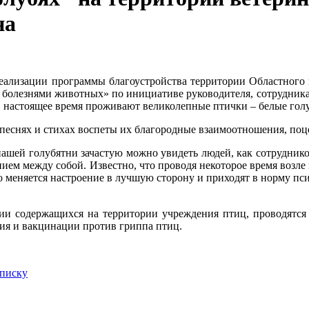
на
еализации программы благоустройства территории Областного 
с болезнями животных» по инициативе руководителя, сотрудник
в настоящее время проживают великолепные птички – белые голу
песнях и стихах воспеты их благородные взаимоотношения, поцел
нашей голубятни зачастую можно увидеть людей, как сотрудни
нием между собой. Известно, что проводя некоторое время возл
 меняется настроение в лучшую сторону и приходят в норму п
и содержащихся на территории учреждения птиц, проводятся в
ия и вакцинации против гриппа птиц.
списку