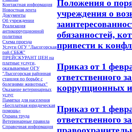
Положения о пор
Контактная информация
Новостная лента
учреждения
о во
Документы
Об учреждении
заинтересованно
Реализация
антикоррупционной
обязанностей,
кот
политики
Схема проезда
привести
к конфл
Услуги ОГУ "Лысогорская
рай.СББЖ"
ПРЕЙСКУРАНТ ЦЕН на
платные услуги,
Приказ от 1 февр
оказываемые ОГУ
"Лысогорская районная
ответственного з
станция по борьбе с
болезнями животных"
коррупционных и
Оказание ветеринарных
услуг
Памятки для населения
«Бесплатная юридическая
Приказ от 1 февр
помощь»
Охрана труда
ответственного за
Ветеринарные правила
Справочная информация
правоохранитель