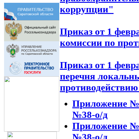
коррупции"
Приказ от 1 февр
комиссии по про
Приказ от 1 февр
перечня локальн
противодействи
Приложение №
№38-о/д
Приложение №2
№38-о/
д